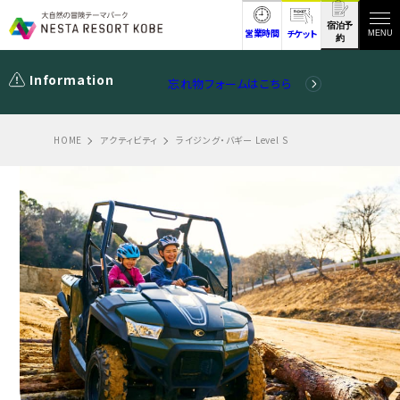
宿泊予
営業時間
チケット
MENU
約
Information
忘れ物フォームはこちら
HOME
アクティビティ
ライジング・バギー Level S