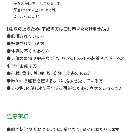
・かかとが固定されていない靴
・厚底（５cm以上）のある靴
・ヒールのある靴
【危険防止のため、下記の方はご利用いただけません。】
●飲酒されている方
●妊娠されている方
●体調に不安のある方
●身体の事情や服装などにより、ヘルメットの装着やバギーへの
乗車が困難な方
●心臓、背中、首、膝、腰、脊髄に疾患のある方
●医師から運転を控えるように指示を受けている方
●その他、体験により悪化する可能性がある症状をお持ちの方
注意事項
●路面状況や天候によっては、濡れたり、泥がはねたりします。