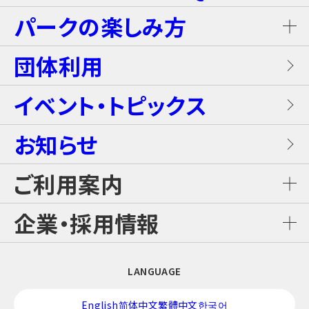
グランピングキャビン
パークの楽しみ方
屋内キッズプール
ホテルブッフェ(朝食・夕食)
キャンディー・カート＜1Dayパス不要＞
岩盤浴（着衣サウナ）
団体利用
プレミアテラス
【団体向け！】労働組合ファミリー交流イベ
レンタル席
ALL DAY DINING GRANDISH
ブラスター・バトルフィールド
ントプラン
イベント・トピックス
お食事
メゾネットスイートヴィラ
フード
お知らせ
GLAMP BBQ
ワイルド・カヌー
アクティブ・プラン
施設案内
ロイヤルスイートヴィラ
ご利用案内
おすすめチケット
GLAMP LUNCH
スカイジャングル スリルコース
雨の日プラン
ご利用料金
企業・採用情報
カジュアルコテージ
チケット購入・料金案内
日本料理 さざんか
スカイジャングル ファンコース
【団体向け！】子ども会プラン
企業情報
LANGUAGE
交通アクセス
酒バー はりま
スカイジャングル ジップライン
修学旅行プラン！
English
简体中文
繁體中文
한국어