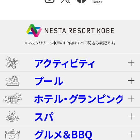
※ネスタリゾート神戸のHP内はすべて税込み表記です。
アクティビティ
プール
ネスタ･バギーツアー（別途有料）
ホテル・グランピング
ウォータースライダー
ライジング・バギー Level S
スパ
ホテル ザ・ネスタ＆スパ
プール
グルメ＆BBQ
ライジング・バギー
温泉