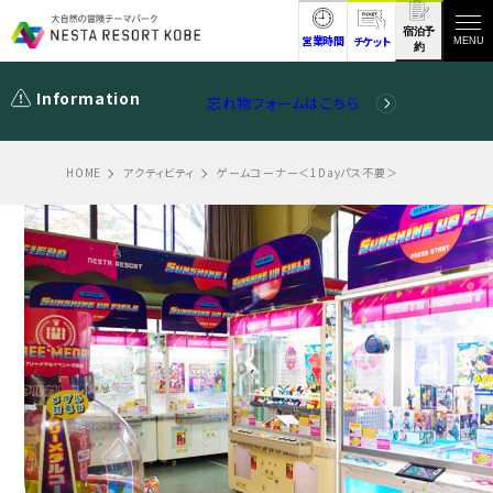
宿泊予
営業時間
チケット
MENU
約
Information
忘れ物フォームはこちら
HOME
アクティビティ
ゲームコーナー＜1Dayパス不要＞