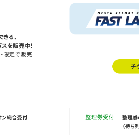
できる、
パスを販売中！
ット限定で販売
チ
整理券受付
オン総合受付
整理券
（待ち