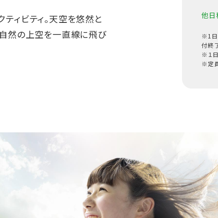
他日
クティビティ。天空を悠然と
大自然の上空を一直線に飛び
※1
付終
※１
※定