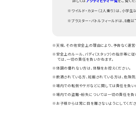
詳しくは
アクティビティ一覧
をご覧くだ
※ワイルド・カヌー（2人乗り）は、小学
※ブラスター・バトルフィールドは、8歳
※天候、その他安全上の理由により、予告なく運営
※安全上のルール、バディ（スタッフ）の指示等に従
ては、一切の責任を負いかねます。
※体調の優れない方は、体験をお控えください。
※飲酒されている方、妊娠されている方は、危険防
※場内での転倒やケガなどに関しては責任を負いか
※場内での盗難・紛失については一切の責任を負
※お子様からは常に目を離さないようにしてくださ