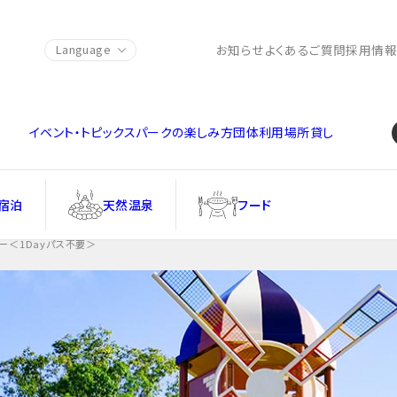
お知らせ
よくあるご質問
採用情
Language
イベント・トピックス
パークの楽しみ方
団体利用
場所貸し
宿泊
天然温泉
フード
ー＜1Dayパス不要＞