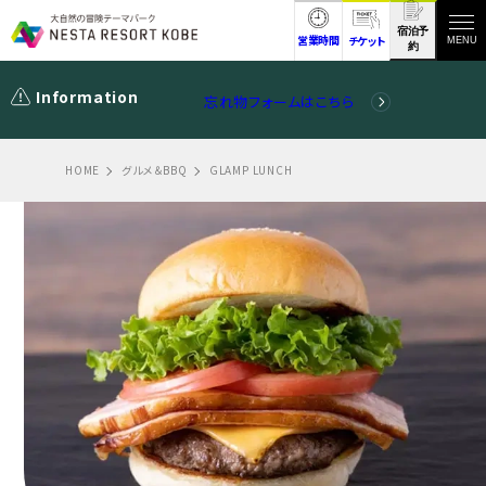
宿泊予
営業時間
チケット
MENU
約
Information
忘れ物フォームはこちら
HOME
グルメ＆BBQ
GLAMP LUNCH