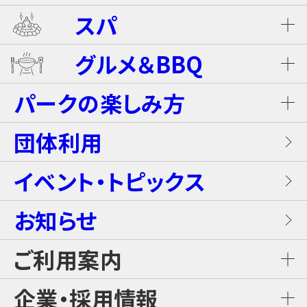
ライジング・バギー Level S
スパ
ホテル ザ・ネスタ＆スパ
プール
グルメ＆BBQ
ライジング・バギー
温泉
グランピングキャビン
パークの楽しみ方
屋内キッズプール
ホテルブッフェ(朝食・夕食)
キャンディー・カート＜1Dayパス不要＞
岩盤浴（着衣サウナ）
団体利用
プレミアテラス
【団体向け！】労働組合ファミリー交流イベ
レンタル席
ALL DAY DINING GRANDISH
ブラスター・バトルフィールド
ントプラン
イベント・トピックス
お食事
メゾネットスイートヴィラ
フード
お知らせ
GLAMP BBQ
ワイルド・カヌー
アクティブ・プラン
施設案内
ロイヤルスイートヴィラ
ご利用案内
おすすめチケット
GLAMP LUNCH
スカイジャングル スリルコース
雨の日プラン
ご利用料金
企業・採用情報
カジュアルコテージ
チケット購入・料金案内