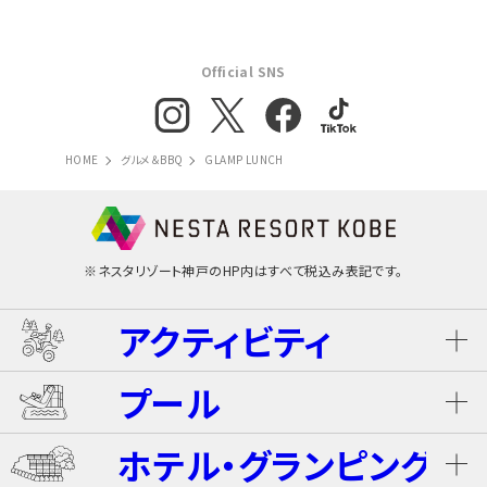
Official SNS
HOME
グルメ＆BBQ
GLAMP LUNCH
※ネスタリゾート神戸のHP内はすべて税込み表記です。
アクティビティ
プール
ネスタ･バギーツアー（別途有料）
ホテル・グランピング
ウォータースライダー