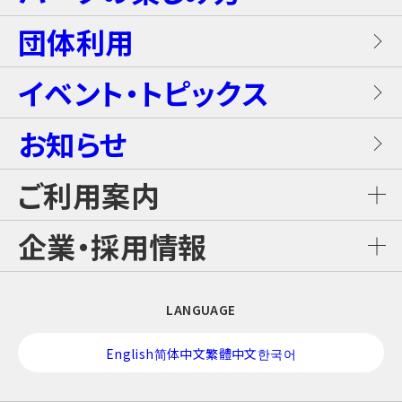
ホテルブッフェ(朝食・夕食)
キャンディー・カート＜1Dayパス不要＞
岩盤浴（着衣サウナ）
団体利用
プレミアテラス
【団体向け！】労働組合ファミリー交流イベ
レンタル席
ALL DAY DINING GRANDISH
ブラスター・バトルフィールド
ントプラン
イベント・トピックス
お食事
メゾネットスイートヴィラ
フード
お知らせ
GLAMP BBQ
ワイルド・カヌー
アクティブ・プラン
施設案内
ロイヤルスイートヴィラ
ご利用案内
おすすめチケット
GLAMP LUNCH
スカイジャングル スリルコース
雨の日プラン
ご利用料金
企業・採用情報
カジュアルコテージ
チケット購入・料金案内
日本料理 さざんか
スカイジャングル ファンコース
【団体向け！】子ども会プラン
企業情報
LANGUAGE
交通アクセス
酒バー はりま
スカイジャングル ジップライン
修学旅行プラン！
English
简体中文
繁體中文
한국어
採用情報
営業時間カレンダー