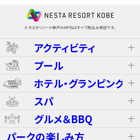
※ネスタリゾート神戸のHP内はすべて税込み表記です。
アクティビティ
プール
ネスタ･バギーツアー（別途有料）
ホテル・グランピング
ウォータースライダー
ライジング・バギー Level S
スパ
ホテル ザ・ネスタ＆スパ
プール
グルメ＆BBQ
ライジング・バギー
温泉
グランピングキャビン
パークの楽しみ方
屋内キッズプール