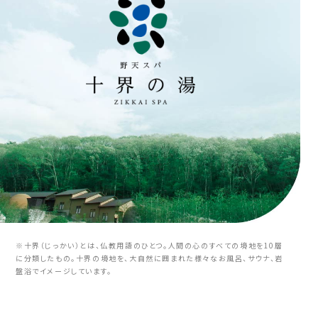
※十界（じっかい）とは、仏教用語のひとつ。人間の心のすべての境地を10層
に分類したもの。十界の境地を、大自然に囲まれた様々なお風呂、サウナ、岩
盤浴でイメージしています。