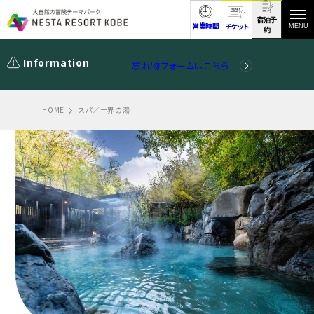
宿泊予
営業時間
チケット
MENU
約
Information
忘れ物フォームはこちら
HOME
スパ／十界の湯