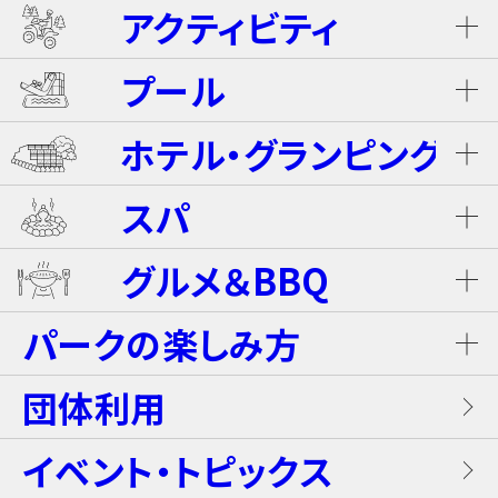
アクティビティ
プール
ネスタ･バギーツアー（別途有料）
ホテル・グランピング
ウォータースライダー
ライジング・バギー Level S
スパ
ホテル ザ・ネスタ＆スパ
プール
グルメ＆BBQ
ライジング・バギー
温泉
グランピングキャビン
パークの楽しみ方
屋内キッズプール
ホテルブッフェ(朝食・夕食)
キャンディー・カート＜1Dayパス不要＞
岩盤浴（着衣サウナ）
団体利用
プレミアテラス
【団体向け！】労働組合ファミリー交流イベ
レンタル席
ALL DAY DINING GRANDISH
ブラスター・バトルフィールド
ントプラン
イベント・トピックス
お食事
メゾネットスイートヴィラ