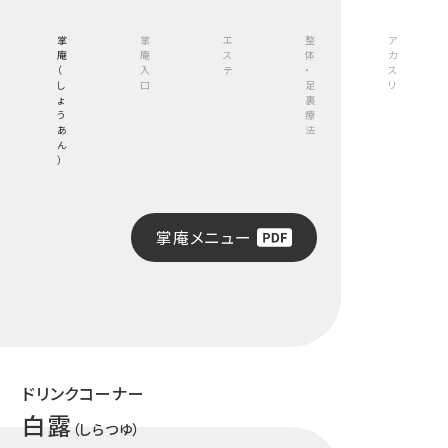
掌
掌
エ
整
ア
庵
庵
ス
体
カ
（
入
テ
・
ス
し
口
足
リ
ょ
裏
う
療
あ
法
ん
）
掌庵メニュー
ドリンクコーナー
白露
（しらつゆ）