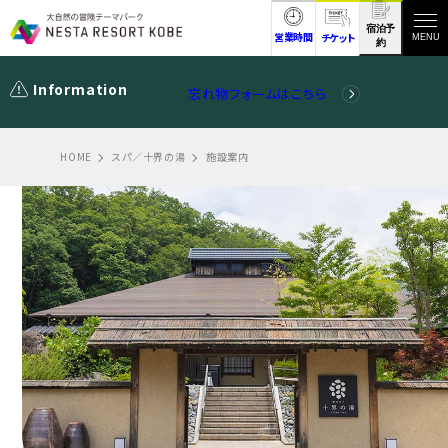
宿泊予
営業時間
チケット
MENU
約
Information
忘れ物フォームはこちら
HOME
スパ／十界の湯
施設案内