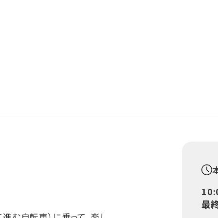
10
最終
て進む自転車）に乗って、楽し