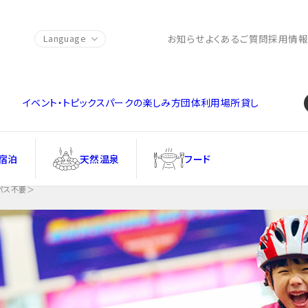
お知らせ
よくあるご質問
採用情
Language
イベント・トピックス
パークの楽しみ方
団体利用
場所貸し
宿泊
天然温泉
フード
yパス不要＞