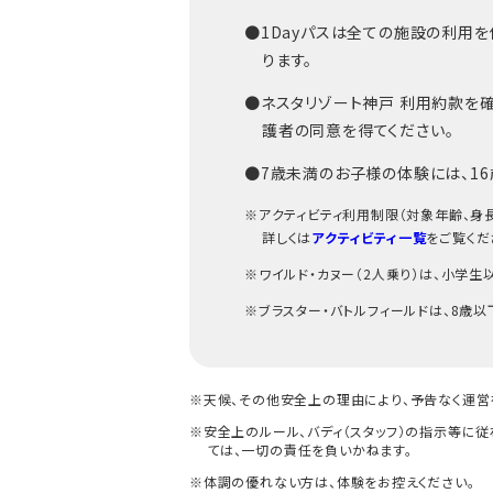
●1Dayパスは全ての施設の利用
ります。
●ネスタリゾート神戸 利用約款を確
護者の同意を得てください。
●7歳未満のお子様の体験には、1
※アクティビティ利用制限（対象年齢、身
詳しくは
アクティビティ一覧
をご覧くだ
※ワイルド・カヌー（2人乗り）は、小学
※ブラスター・バトルフィールドは、8歳
※天候、その他安全上の理由により、予告なく運営
※安全上のルール、バディ（スタッフ）の指示等に従
ては、一切の責任を負いかねます。
※体調の優れない方は、体験をお控えください。