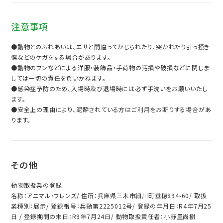
注意事項
●動物とのふれあいは、エサと間違ってかじられたり、突かれたり引っ掻き
傷などのケガをする場合があります。
●動物のフンなどによる洋服・装飾品・手荷物の汚損や破損などに関しま
しては一切の責任を負いかねます。
●感染症予防のため、入場時及び退場時には必ず手洗いをお願いいたし
ます。
●安全上の理由により、泥酔されている方はご利用をお断りする場合があ
ります。
その他
動物取扱業の登録
名称：アニマル・フレンズ/ 住所：兵庫県三木市細川町垂穂894-60/ 取扱
業種別：展示/ 登録番号：兵動第2225012号/ 登録の年月日：R4年7月25
日 / 登録期間の末日：R9年7月24日/ 動物取扱責任者：小野里尚樹