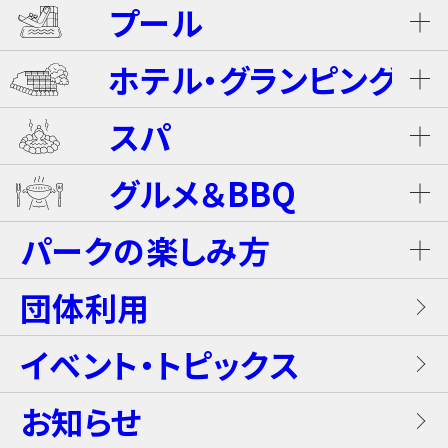
プール
ネスタ･バギーツアー（別途有料）
ホテル・グランピング
ウォータースライダー
ライジング・バギー Level S
スパ
ホテル ザ・ネスタ＆スパ
プール
グルメ＆BBQ
ライジング・バギー
温泉
グランピングキャビン
パークの楽しみ方
屋内キッズプール
ホテルブッフェ(朝食・夕食)
キャンディー・カート＜1Dayパス不要＞
岩盤浴（着衣サウナ）
団体利用
プレミアテラス
【団体向け！】労働組合ファミリー交流イベ
レンタル席
ALL DAY DINING GRANDISH
ブラスター・バトルフィールド
ントプラン
イベント・トピックス
お食事
メゾネットスイートヴィラ
フード
お知らせ
GLAMP BBQ
ワイルド・カヌー
アクティブ・プラン
施設案内