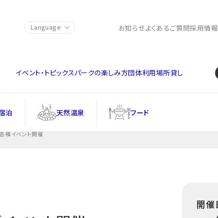
Language
お知らせ
よくあるご質問
採用情
イベント・トピックス
パークの楽しみ方
団体利用
場所貸し
宿泊
天然温泉
フード
】各種イベント開催
開催