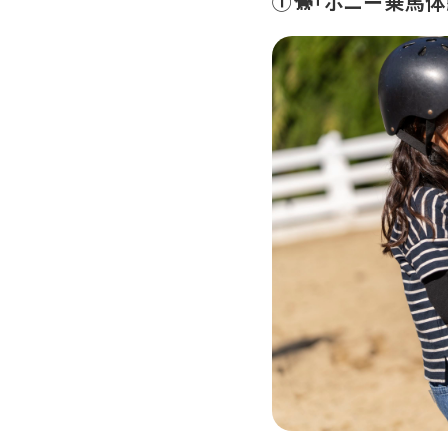
①🐎「ポニー乗馬体