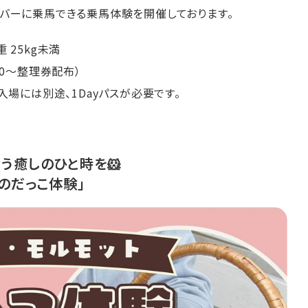
バーに乗馬できる乗馬体験を開催しております。
 25kg未満
00～整理券配布）
入場には別途、1Dayパスが必要です。
合う癒しのひと時を🐹
トのだっこ体験」