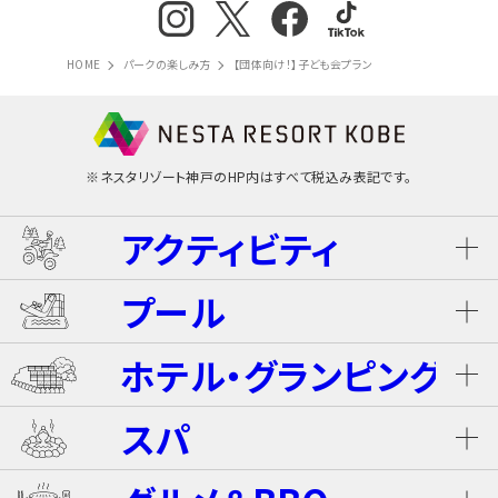
HOME
パークの楽しみ方
【団体向け！】子ども会プラン
※ネスタリゾート神戸のHP内はすべて税込み表記です。
アクティビティ
プール
ネスタ･バギーツアー（別途有料）
ホテル・グランピング
ウォータースライダー
ライジング・バギー Level S
スパ
ホテル ザ・ネスタ＆スパ
プール
ライジング・バギー