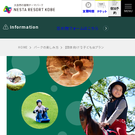
宿泊予
営業時間
チケット
MENU
約
Information
忘れ物フォームはこちら
HOME
パークの楽しみ方
【団体向け！】子ども会プラン