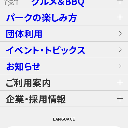
グルメ＆BBQ
温泉
グランピングキャビン
パークの楽しみ方
屋内キッズプール
ホテルブッフェ(朝食・夕食)
キャンディー・カート＜1Dayパス不要＞
岩盤浴（着衣サウナ）
団体利用
プレミアテラス
【団体向け！】労働組合ファミリー交流イベ
レンタル席
ALL DAY DINING GRANDISH
ブラスター・バトルフィールド
ントプラン
イベント・トピックス
お食事
メゾネットスイートヴィラ
フード
お知らせ
GLAMP BBQ
ワイルド・カヌー
アクティブ・プラン
施設案内
ロイヤルスイートヴィラ
ご利用案内
おすすめチケット
GLAMP LUNCH
スカイジャングル スリルコース
雨の日プラン
ご利用料金
企業・採用情報
カジュアルコテージ
チケット購入・料金案内
日本料理 さざんか
スカイジャングル ファンコース
【団体向け！】子ども会プラン
企業情報
LANGUAGE
交通アクセス