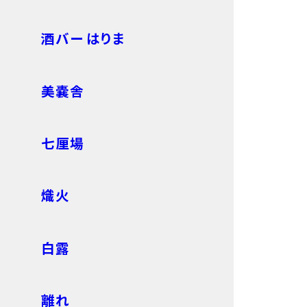
酒バー はりま
美嚢舎
七厘場
熾火
白露
離れ