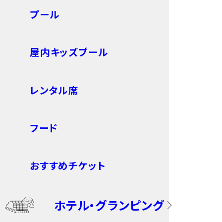
プール
ゲームコーナー＜1Dayパス不要＞
屋内キッズプール
キッズ・アドベンチャータワー＜1Dayパ
ス不要＞
レンタル席
スカイ・イーグル
フード
キャニオン･ドロップ（スプラッシュバー
ジョン）
おすすめチケット
キャニオン・スライド
ホテル・グランピング