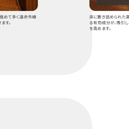
極めて多く遠赤外線
床に敷き詰められた
ます。
る有効成分が、吸引
を高めます。