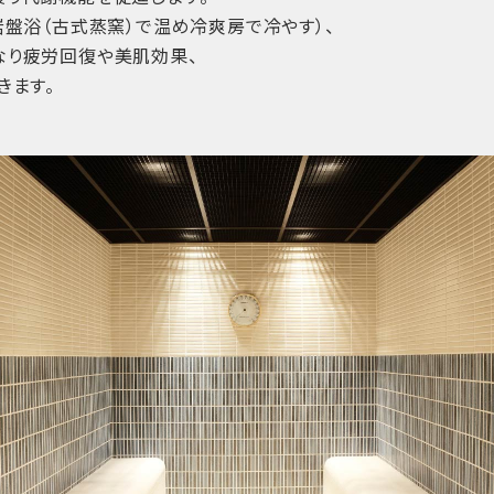
岩盤浴（古式蒸窯）で温め冷爽房で冷やす）、
なり疲労回復や美肌効果、
きます。