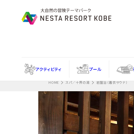
Information
忘れ物フォームはこちら
アクティ
ビティ
プール
HOME
スパ／十界の湯
岩盤浴（着衣サウナ）