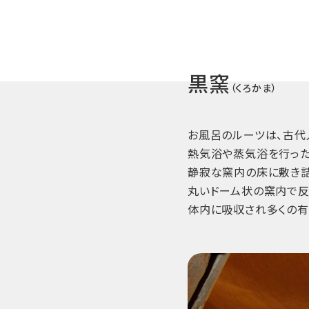
黒窯
（くろかま）
お風呂のルーツは、古代
熱気浴や蒸気浴を行った
静寂な窯内の床に敷き
丸いドーム状の窯内で反
体内に吸収され多くの有