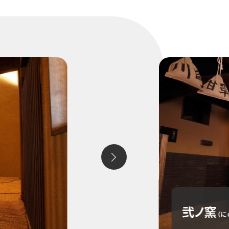
弐ノ窯
（に