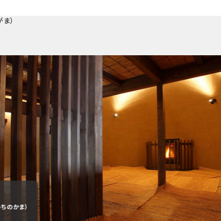
がま）
いちのかま）