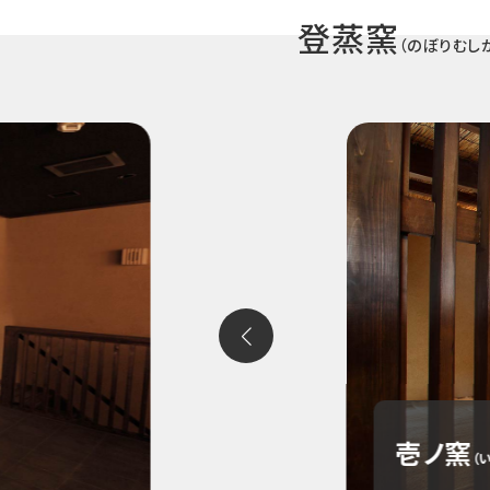
登蒸窯
（のぼりむし
壱ノ窯
（