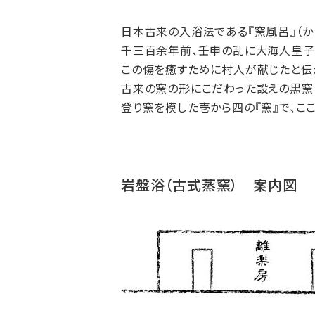
日本古来の入浴法である『窯風呂』（か
千三百余年前、壬申の乱に大海人皇子
この傷を癒すために村人が献じたと伝
古来の窯の形にこだわった設えの黒窯
登り窯を模した壱から四の『窯』で、こ
岩盤浴（古式蒸窯） 案内図