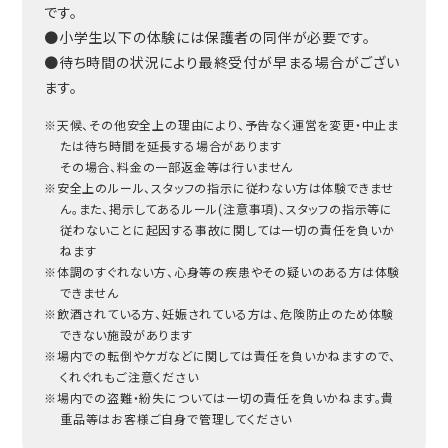
です。
●小学生以下の体験には保護者の同伴が必要です。
●待ち時間の状況により最終受付が早まる場合がござい
ます。
※天候、その他安全上の理由により、予告なく運営を変更・中止ま
たは待ち時間を延長する場合があります
その場合、料金の一部返金等は行いません
※安全上のルール、スタッフの指示に従わない方は体験できませ
ん。また、掲示してあるルール(注意事項)、スタッフの指示等に
従わないことに起因する事故に関しては一切の責任を負いか
ねます
※体調のすぐれない方、心身等の疾患やその疑いのある方は体験
できません
※飲酒されている方、妊娠されている方は、危険防止のため体験
できない施設があります
※場内での転倒やケガなどに関しては責任を負いかねますので、
くれぐれもご注意ください
※場内での盗難・紛失については一切の責任を負いかねます。貴
重品等はお客様ご自身で管理してください