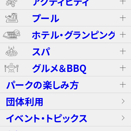
アクティビティ
プール
ネスタ･バギーツアー（別途有料）
ホテル・グランピング
ウォータースライダー
ライジング・バギー Level S
スパ
ホテル ザ・ネスタ＆スパ
プール
グルメ＆BBQ
ライジング・バギー
温泉
グランピングキャビン
パークの楽しみ方
屋内キッズプール
ホテルブッフェ(朝食・夕食)
キャンディー・カート＜1Dayパス不要＞
岩盤浴（着衣サウナ）
団体利用
プレミアテラス
【団体向け！】労働組合ファミリー交流イベ
レンタル席
ALL DAY DINING GRANDISH
ブラスター・バトルフィールド
ントプラン
イベント・トピックス
お食事
メゾネットスイートヴィラ
フード