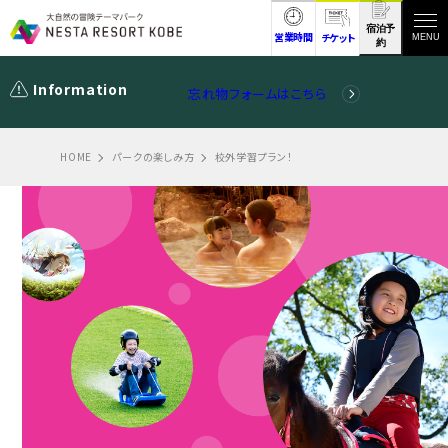
宿泊予
営業時間
チケット
MENU
約
Information
忘れ物フォームはこちら
HOME
パークの楽しみ方
校外学習プラン！