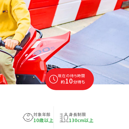
現在の待ち時間
10
約
分待ち
対象年齢
身長制限
10歳以上
130cm以上