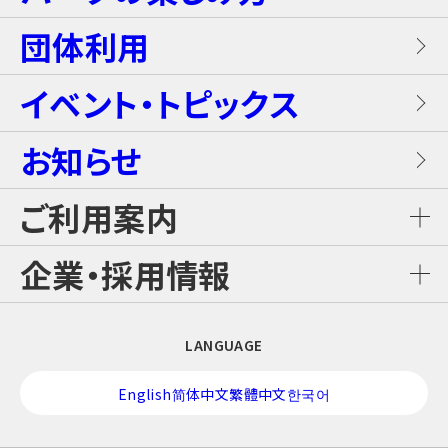
ホテルブッフェ(朝食・夕食)
キャンディー・カート＜1Dayパス不要＞
岩盤浴（着衣サウナ）
団体利用
プレミアテラス
【団体向け！】労働組合ファミリー交流イベ
レンタル席
ALL DAY DINING GRANDISH
ブラスター・バトルフィールド
ントプラン
イベント・トピックス
お食事
メゾネットスイートヴィラ
フード
お知らせ
GLAMP BBQ
ワイルド・カヌー
アクティブ・プラン
施設案内
ロイヤルスイートヴィラ
ご利用案内
おすすめチケット
GLAMP LUNCH
スカイジャングル スリルコース
雨の日プラン
ご利用料金
企業・採用情報
カジュアルコテージ
チケット購入・料金案内
日本料理 さざんか
スカイジャングル ファンコース
【団体向け！】子ども会プラン
企業情報
LANGUAGE
交通アクセス
酒バー はりま
スカイジャングル ジップライン
修学旅行プラン！
English
简体中文
繁體中文
한국어
採用情報
営業時間カレンダー