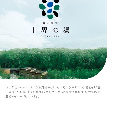
※十界（じっかい）とは、仏教用語のひとつ。人間の心のすべての境地を10層
に分類したもの。十界の境地を、大自然に囲まれた様々なお風呂、サウナ、岩
盤浴でイメージしています。