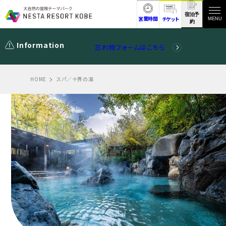
宿泊予
営業時間
チケット
MENU
約
Information
忘れ物フォームはこちら
HOME
スパ／十界の湯