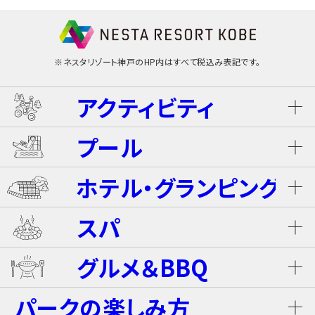
※ネスタリゾート神戸のHP内はすべて税込み表記です。
アクティビティ
プール
ネスタ･バギーツアー（別途有料）
ホテル・グランピング
ウォータースライダー
ライジング・バギー Level S
スパ
ホテル ザ・ネスタ＆スパ
プール
グルメ＆BBQ
ライジング・バギー
温泉
グランピングキャビン
パークの楽しみ方
屋内キッズプール