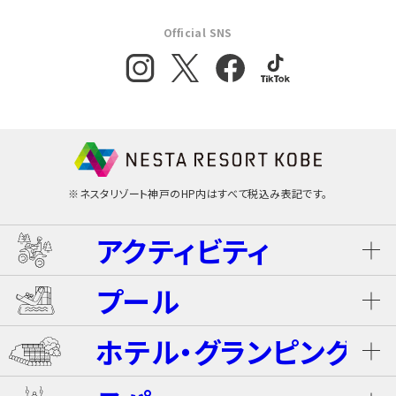
Official SNS
※ネスタリゾート神戸のHP内はすべて税込み表記です。
アクティビティ
プール
ネスタ･バギーツアー（別途有料）
ホテル・グランピング
ウォータースライダー
ライジング・バギー Level S