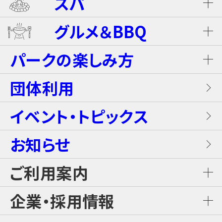
スパ
ホテル ザ・ネスタ＆スパ
プール
グルメ＆BBQ
ライジング・バギー
温泉
グランピングキャビン
パークの楽しみ方
屋内キッズプール
ホテルブッフェ(朝食・夕食)
キャンディー・カート＜1Dayパス不要＞
岩盤浴（着衣サウナ）
団体利用
プレミアテラス
【団体向け！】労働組合ファミリー交流イベ
レンタル席
ALL DAY DINING GRANDISH
ブラスター・バトルフィールド
ントプラン
イベント・トピックス
お食事
メゾネットスイートヴィラ
フード
お知らせ
GLAMP BBQ
ワイルド・カヌー
アクティブ・プラン
施設案内
ロイヤルスイートヴィラ
ご利用案内
おすすめチケット
GLAMP LUNCH
スカイジャングル スリルコース
雨の日プラン
ご利用料金
企業・採用情報
カジュアルコテージ
チケット購入・料金案内
日本料理 さざんか
スカイジャングル ファンコース
【団体向け！】子ども会プラン