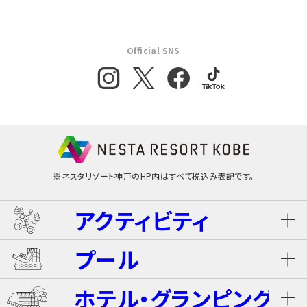
Official SNS
※ネスタリゾート神戸のHP内はすべて税込み表記です。
アクティビティ
プール
ネスタ･バギーツアー（別途有料）
ホテル・グランピング
ウォータースライダー