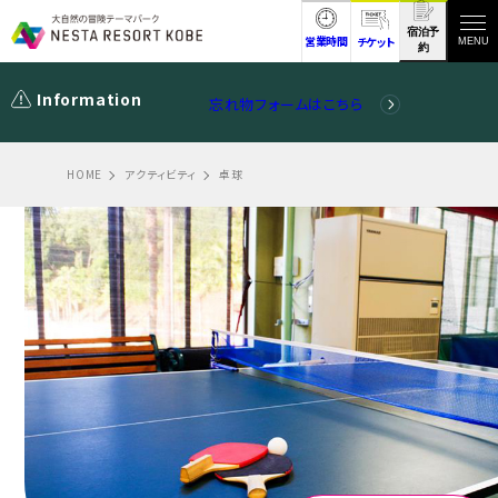
宿泊予
営業時間
チケット
MENU
約
Information
忘れ物フォームはこちら
HOME
アクティビティ
卓球