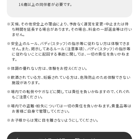
16歳以上の同伴者が必要です。
※天候、その他安全上の理由により、予告なく運営を変更・中止または待
ち時間を延長する場合があります。その場合、料金の一部返金等は行い
ません。
※安全上のルール、バディ（スタッフ）の指示等に従わない方は体験できま
せん。また、掲示してあるルール（注意事項）、バディ（スタッフ）の指示等
に従わないことに起因する事故に関しては、一切の責任を負いかねま
す。
※体調の優れない方は、体験をお控えください。
※飲酒されている方、妊娠されている方は、危険防止のため体験できない
施設があります。
※場内での転倒やケガなどに関しては責任を負いかねますので、くれぐれ
もご注意ください。
※場内での盗難・紛失については一切の責任を負いかねます。貴重品等は
お客様ご自身で管理してください。
※お子様からは常に目を離さないようにしてください。