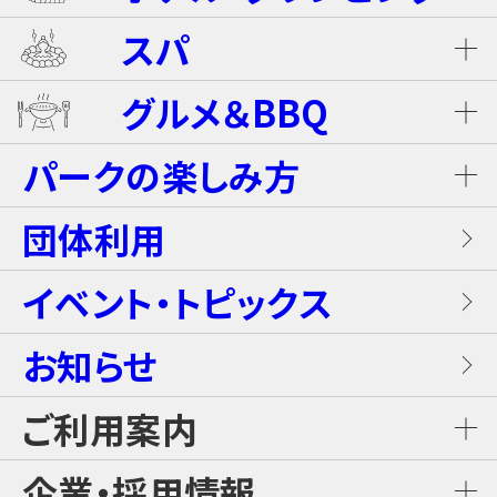
ライジング・バギー Level S
スパ
ホテル ザ・ネスタ＆スパ
プール
グルメ＆BBQ
ライジング・バギー
温泉
グランピングキャビン
パークの楽しみ方
屋内キッズプール
ホテルブッフェ(朝食・夕食)
キャンディー・カート＜1Dayパス不要＞
岩盤浴（着衣サウナ）
団体利用
プレミアテラス
【団体向け！】労働組合ファミリー交流イベ
レンタル席
ALL DAY DINING GRANDISH
ブラスター・バトルフィールド
ントプラン
イベント・トピックス
お食事
メゾネットスイートヴィラ
フード
お知らせ
GLAMP BBQ
ワイルド・カヌー
アクティブ・プラン
施設案内
ロイヤルスイートヴィラ
ご利用案内
おすすめチケット
GLAMP LUNCH
スカイジャングル スリルコース
雨の日プラン
ご利用料金
企業・採用情報
カジュアルコテージ