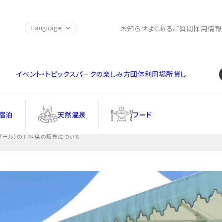
Language
お知らせ
よくあるご質問
採用情
イベント・トピックス
パークの楽しみ方
団体利用
場所貸し
宿泊
天然温泉
フード
（プール）の有料席の販売について