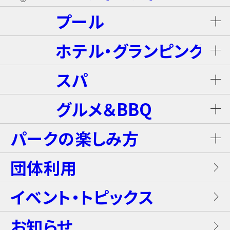
プール
ネスタ･バギーツアー（別途有料）
ホテル・グランピング
ウォータースライダー
ライジング・バギー Level S
スパ
ホテル ザ・ネスタ＆スパ
プール
グルメ＆BBQ
ライジング・バギー
温泉
グランピングキャビン
パークの楽しみ方
屋内キッズプール
ホテルブッフェ(朝食・夕食)
キャンディー・カート＜1Dayパス不要＞
岩盤浴（着衣サウナ）
団体利用
プレミアテラス
【団体向け！】労働組合ファミリー交流イベ
レンタル席
ALL DAY DINING GRANDISH
ブラスター・バトルフィールド
ントプラン
イベント・トピックス
お食事
メゾネットスイートヴィラ
フード
お知らせ
GLAMP BBQ
ワイルド・カヌー
アクティブ・プラン