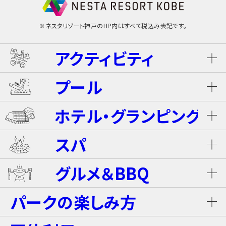
※ネスタリゾート神戸のHP内はすべて税込み表記です。
アクティビティ
プール
ネスタ･バギーツアー（別途有料）
ホテル・グランピング
ウォータースライダー
ライジング・バギー Level S
スパ
ホテル ザ・ネスタ＆スパ
プール
グルメ＆BBQ
ライジング・バギー
温泉
グランピングキャビン
パークの楽しみ方
屋内キッズプール
ホテルブッフェ(朝食・夕食)
キャンディー・カート＜1Dayパス不要＞
岩盤浴（着衣サウナ）