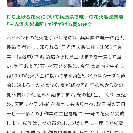
打ち上げる花火について――兵庫県で唯一の花火製造業者
「三光煙火製造所」 が手がける夏の夜空
本イベントの花火を手がけるのは、兵庫県で唯一の花火
製造業者として知られる「三光煙火製造所」（1951年創
業／姫路市）です。製造から打ち上げまでを一貫して担
い、例年およそ3万〜4万発を製造、今年は県内を中心に
約100の花火大会に携わります。花火づくりはシーズン直
前に始まるものではなく、夏が終わる前年の秋から次の
夏へ向けた仕込みが始まります。光の粒「星」づくり、玉込
め、表面にクラフト紙を幾重にも貼り重ね、数日間の天日
干し——多くの手作業の工程を経て、一発の花火が完成
します。試作はたつの市のゴルフ場で月に一度ほど試験
打ち上げを重ね、新作を磨きます。 同社が大切にしてい