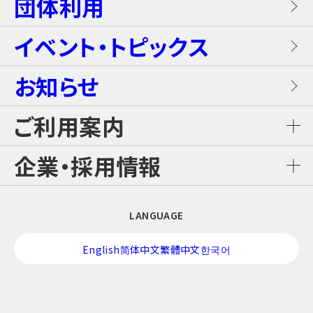
団体利用
プレミアテラス
【団体向け！】労働組合ファミリー交流イベ
レンタル席
ALL DAY DINING GRANDISH
ブラスター・バトルフィールド
ントプラン
イベント・トピックス
お食事
メゾネットスイートヴィラ
フード
お知らせ
GLAMP BBQ
ワイルド・カヌー
アクティブ・プラン
施設案内
ロイヤルスイートヴィラ
ご利用案内
おすすめチケット
GLAMP LUNCH
スカイジャングル スリルコース
雨の日プラン
ご利用料金
企業・採用情報
カジュアルコテージ
チケット購入・料金案内
日本料理 さざんか
スカイジャングル ファンコース
【団体向け！】子ども会プラン
企業情報
LANGUAGE
交通アクセス
酒バー はりま
スカイジャングル ジップライン
修学旅行プラン！
English
简体中文
繁體中文
한국어
採用情報
営業時間カレンダー
美嚢舎
アニマル・フレンズ
校外学習プラン！