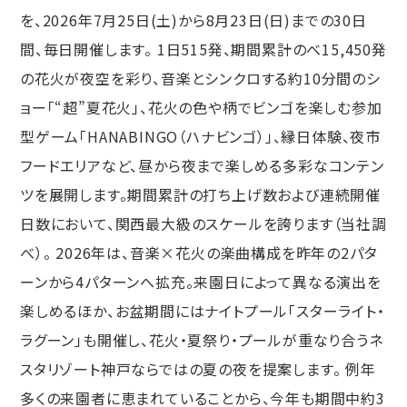
を、2026年7月25日(土)から8月23日(日)までの30日
間、毎日開催します。 1日515発、期間累計のべ15,450発
の花火が夜空を彩り、音楽とシンクロする約10分間のシ
ョー「“超”夏花火」、花火の色や柄でビンゴを楽しむ参加
型ゲーム「HANABINGO（ハナビンゴ）」、縁日体験、夜市
フードエリアなど、昼から夜まで楽しめる多彩なコンテン
ツを展開します。期間累計の打ち上げ数および連続開催
日数において、関西最大級のスケールを誇ります（当社調
べ）。 2026年は、音楽×花火の楽曲構成を昨年の2パタ
ーンから4パターンへ拡充。来園日によって異なる演出を
楽しめるほか、お盆期間にはナイトプール「スターライト・
ラグーン」も開催し、花火・夏祭り・プールが重なり合うネ
スタリゾート神戸ならではの夏の夜を提案します。 例年
多くの来園者に恵まれていることから、今年も期間中約3