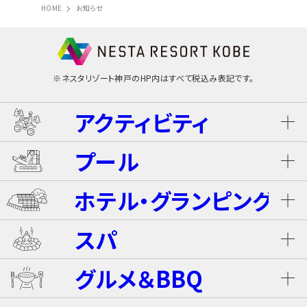
HOME
お知らせ
※ネスタリゾート神戸のHP内はすべて税込み表記です。
アクティビティ
プール
ネスタ･バギーツアー（別途有料）
ホテル・グランピング
ウォータースライダー
ライジング・バギー Level S
スパ
ホテル ザ・ネスタ＆スパ
プール
グルメ＆BBQ
ライジング・バギー
温泉
グランピングキャビン