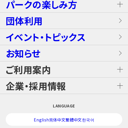
パークの楽しみ方
屋内キッズプール
ホテルブッフェ(朝食・夕食)
キャンディー・カート＜1Dayパス不要＞
岩盤浴（着衣サウナ）
団体利用
プレミアテラス
【団体向け！】労働組合ファミリー交流イベ
レンタル席
ALL DAY DINING GRANDISH
ブラスター・バトルフィールド
ントプラン
イベント・トピックス
お食事
メゾネットスイートヴィラ
フード
お知らせ
GLAMP BBQ
ワイルド・カヌー
アクティブ・プラン
施設案内
ロイヤルスイートヴィラ
ご利用案内
おすすめチケット
GLAMP LUNCH
スカイジャングル スリルコース
雨の日プラン
ご利用料金
企業・採用情報
カジュアルコテージ
チケット購入・料金案内
日本料理 さざんか
スカイジャングル ファンコース
【団体向け！】子ども会プラン
企業情報
LANGUAGE
交通アクセス
酒バー はりま
スカイジャングル ジップライン
修学旅行プラン！
English
简体中文
繁體中文
한국어
採用情報