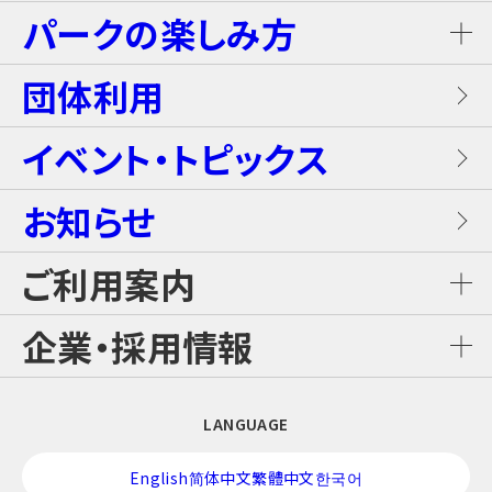
グランピングキャビン
パークの楽しみ方
屋内キッズプール
ホテルブッフェ(朝食・夕食)
キャンディー・カート＜1Dayパス不要＞
岩盤浴（着衣サウナ）
団体利用
プレミアテラス
【団体向け！】労働組合ファミリー交流イベ
レンタル席
ALL DAY DINING GRANDISH
ブラスター・バトルフィールド
ントプラン
イベント・トピックス
お食事
メゾネットスイートヴィラ
フード
お知らせ
GLAMP BBQ
ワイルド・カヌー
アクティブ・プラン
施設案内
ロイヤルスイートヴィラ
ご利用案内
おすすめチケット
GLAMP LUNCH
スカイジャングル スリルコース
雨の日プラン
ご利用料金
企業・採用情報
カジュアルコテージ
チケット購入・料金案内
日本料理 さざんか
スカイジャングル ファンコース
【団体向け！】子ども会プラン
企業情報
LANGUAGE
交通アクセス
酒バー はりま
スカイジャングル ジップライン
修学旅行プラン！
English
简体中文
繁體中文
한국어