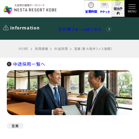
宿泊予
営業時間
チケット
MENU
約
Information
忘れ物フォームはこちら
HOME
採用情報
中途採用
営業（新大阪オフィス勤務）
中途採用一覧へ
営業