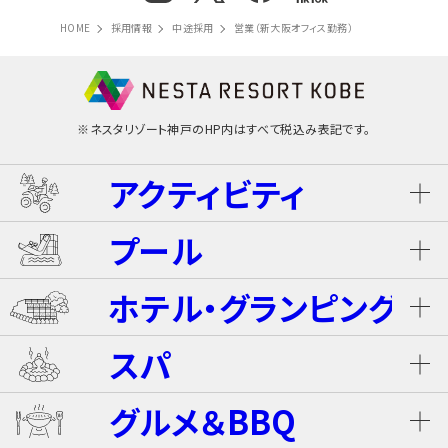
HOME
採用情報
中途採用
営業（新大阪オフィス勤務）
※ネスタリゾート神戸のHP内はすべて税込み表記です。
アクティビティ
プール
ネスタ･バギーツアー（別途有料）
ホテル・グランピング
ウォータースライダー
ライジング・バギー Level S
スパ
ホテル ザ・ネスタ＆スパ
プール
グルメ＆BBQ
ライジング・バギー
温泉