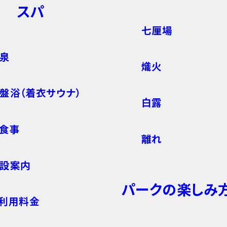
スパ
七厘場
泉
熾火
盤浴（着衣サウナ）
白露
食事
離れ
設案内
パークの楽しみ
利用料金