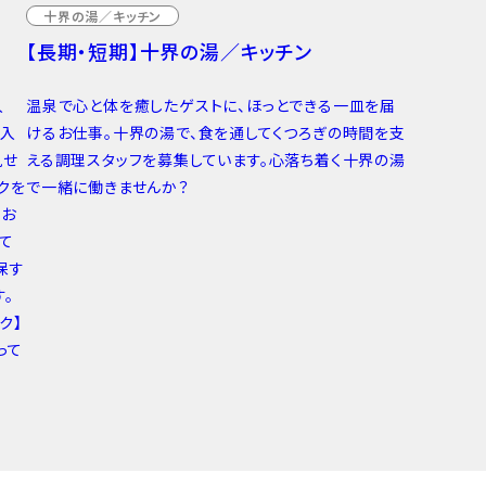
十界の湯／キッチン
【長期・短期】十界の湯／キッチン
入
温泉で心と体を癒したゲストに、ほっとできる一皿を届
手入
けるお仕事。十界の湯で、食を通してくつろぎの時間を支
見せ
える調理スタッフを募集しています。心落ち着く十界の湯
クを
で一緒に働きませんか？
のお
て
保す
。
ク】
って