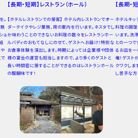
【長期・短期】レストラン（ホール）
【長期・
を。
【ホテルレストランでの接客】 ホテル内レストランでオー
ホテルキッ
事務
ダーテイクやレジ業務、席の案内を行います。ネスタでし
料理の調理
ショ
か味わうことのできないお料理の数々をレストランホー
います。洗
組
ルバディのおもてなしにのせて、ゲストへお届け！特別な
との一つで
庭や
お食事体験を演出します。時期によっては企業様や団体
るお皿を一
境で
様の宴会の運営も担当しますので、より多くのゲストと
権！ゲスト
長い時間密に接することができるのはレストランホール
クワクしま
の醍醐味です！
し苦手な方