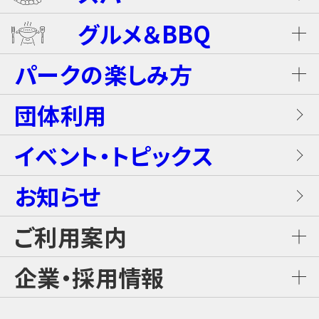
ホテル ザ・ネスタ＆スパ
プール
グルメ＆BBQ
ライジング・バギー
温泉
グランピングキャビン
パークの楽しみ方
屋内キッズプール
ホテルブッフェ(朝食・夕食)
キャンディー・カート＜1Dayパス不要＞
岩盤浴（着衣サウナ）
団体利用
プレミアテラス
【団体向け！】労働組合ファミリー交流イベ
レンタル席
ALL DAY DINING GRANDISH
ブラスター・バトルフィールド
ントプラン
イベント・トピックス
お食事
メゾネットスイートヴィラ
フード
お知らせ
GLAMP BBQ
ワイルド・カヌー
アクティブ・プラン
施設案内
ロイヤルスイートヴィラ
ご利用案内
おすすめチケット
GLAMP LUNCH
スカイジャングル スリルコース
雨の日プラン
ご利用料金
企業・採用情報
カジュアルコテージ
チケット購入・料金案内
日本料理 さざんか
スカイジャングル ファンコース
【団体向け！】子ども会プラン