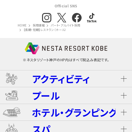
Official SNS
HOME
採用情報
パート・アルバイト採用
【長期・短期】レストラン（ホール）
※ネスタリゾート神戸のHP内はすべて税込み表記です。
アクティビティ
プール
ネスタ･バギーツアー（別途有料）
ホテル・グランピング
ウォータースライダー
ライジング・バギー Level S
スパ