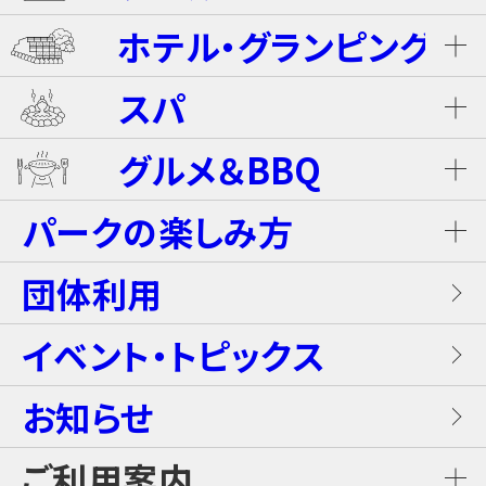
ホテル・グランピング
ウォータースライダー
ライジング・バギー Level S
スパ
ホテル ザ・ネスタ＆スパ
プール
グルメ＆BBQ
ライジング・バギー
温泉
グランピングキャビン
パークの楽しみ方
屋内キッズプール
ホテルブッフェ(朝食・夕食)
キャンディー・カート＜1Dayパス不要＞
岩盤浴（着衣サウナ）
団体利用
プレミアテラス
【団体向け！】労働組合ファミリー交流イベ
レンタル席
ALL DAY DINING GRANDISH
ブラスター・バトルフィールド
ントプラン
イベント・トピックス
お食事
メゾネットスイートヴィラ
フード
お知らせ
GLAMP BBQ
ワイルド・カヌー
アクティブ・プラン
施設案内
ロイヤルスイートヴィラ
ご利用案内
おすすめチケット