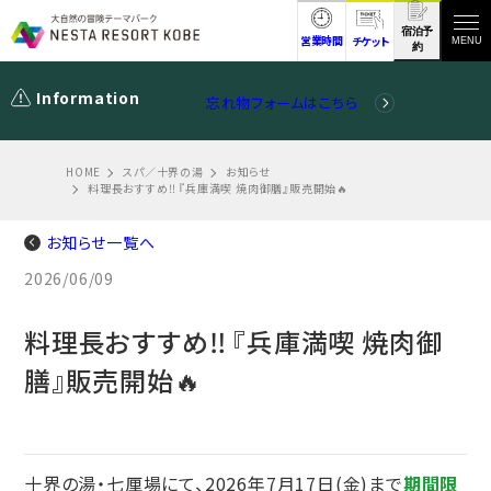
宿泊予
営業時間
チケット
MENU
約
Information
忘れ物フォームはこちら
HOME
スパ／十界の湯
お知らせ
料理長おすすめ‼ 『兵庫満喫 焼肉御膳』販売開始🔥
お知らせ一覧へ
2026/06/09
料理長おすすめ‼ 『兵庫満喫 焼肉御
膳』販売開始🔥
十界の湯・七厘場にて、2026年7月17日(金)まで
期間限