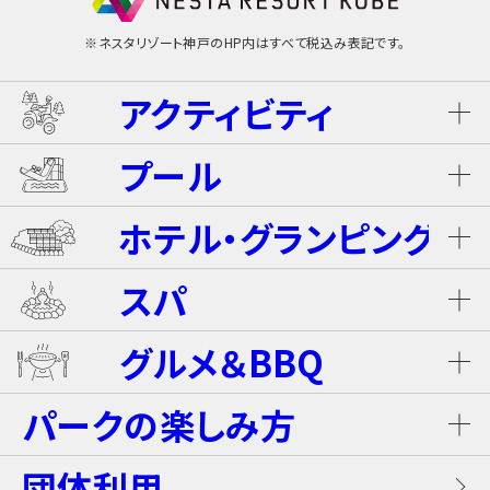
※ネスタリゾート神戸のHP内はすべて税込み表記です。
アクティビティ
プール
ネスタ･バギーツアー（別途有料）
ホテル・グランピング
ウォータースライダー
ライジング・バギー Level S
スパ
ホテル ザ・ネスタ＆スパ
プール
グルメ＆BBQ
ライジング・バギー
温泉
グランピングキャビン
パークの楽しみ方
屋内キッズプール
ホテルブッフェ(朝食・夕食)
キャンディー・カート＜1Dayパス不要＞
岩盤浴（着衣サウナ）
団体利用
プレミアテラス