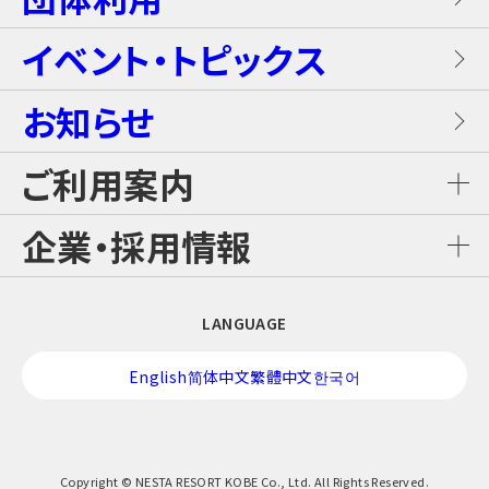
【団体向け！】労働組合ファミリー交流イベ
レンタル席
ALL DAY DINING GRANDISH
ブラスター・バトルフィールド
ントプラン
イベント・トピックス
お食事
メゾネットスイートヴィラ
フード
お知らせ
GLAMP BBQ
ワイルド・カヌー
アクティブ・プラン
施設案内
ロイヤルスイートヴィラ
ご利用案内
おすすめチケット
GLAMP LUNCH
スカイジャングル スリルコース
雨の日プラン
ご利用料金
企業・採用情報
カジュアルコテージ
チケット購入・料金案内
日本料理 さざんか
スカイジャングル ファンコース
【団体向け！】子ども会プラン
企業情報
LANGUAGE
交通アクセス
酒バー はりま
スカイジャングル ジップライン
修学旅行プラン！
English
简体中文
繁體中文
한국어
採用情報
営業時間カレンダー
美嚢舎
アニマル・フレンズ
校外学習プラン！
プレスリリース
Copyright © NESTA RESORT KOBE Co., Ltd. All Rights Reserved.