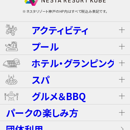
※ネスタリゾート神戸のHP内はすべて税込み表記です。
アクティビティ
プール
ネスタ･バギーツアー（別途有料）
ホテル・グランピング
ウォータースライダー
ライジング・バギー Level S
スパ
ホテル ザ・ネスタ＆スパ
プール
グルメ＆BBQ
ライジング・バギー
温泉
グランピングキャビン
パークの楽しみ方
屋内キッズプール
ホテルブッフェ(朝食・夕食)
キャンディー・カート＜1Dayパス不要＞
岩盤浴（着衣サウナ）
団体利用
プレミアテラス