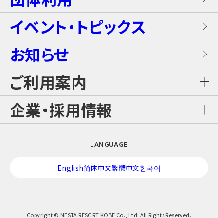
【団体向け！】労働組合ファミリー交流イベ
レンタル席
ALL DAY DINING GRANDISH
ブラスター・バトルフィールド
ントプラン
イベント・トピックス
お食事
メゾネットスイートヴィラ
フード
お知らせ
GLAMP BBQ
ワイルド・カヌー
アクティブ・プラン
施設案内
ロイヤルスイートヴィラ
ご利用案内
おすすめチケット
GLAMP LUNCH
スカイジャングル スリルコース
雨の日プラン
ご利用料金
企業・採用情報
カジュアルコテージ
チケット購入・料金案内
日本料理 さざんか
スカイジャングル ファンコース
【団体向け！】子ども会プラン
企業情報
LANGUAGE
交通アクセス
酒バー はりま
スカイジャングル ジップライン
修学旅行プラン！
English
简体中文
繁體中文
한국어
採用情報
営業時間カレンダー
美嚢舎
アニマル・フレンズ
校外学習プラン！
プレスリリース
Copyright © NESTA RESORT KOBE Co., Ltd. All Rights Reserved.