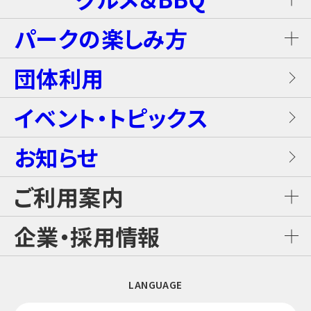
温泉
グランピングキャビン
パークの楽しみ方
屋内キッズプール
ホテルブッフェ(朝食・夕食)
キャンディー・カート＜1Dayパス不要＞
岩盤浴（着衣サウナ）
団体利用
プレミアテラス
【団体向け！】労働組合ファミリー交流イベ
レンタル席
ALL DAY DINING GRANDISH
ブラスター・バトルフィールド
ントプラン
イベント・トピックス
お食事
メゾネットスイートヴィラ
フード
お知らせ
GLAMP BBQ
ワイルド・カヌー
アクティブ・プラン
施設案内
ロイヤルスイートヴィラ
ご利用案内
おすすめチケット
GLAMP LUNCH
スカイジャングル スリルコース
雨の日プラン
ご利用料金
企業・採用情報
カジュアルコテージ
チケット購入・料金案内
日本料理 さざんか
スカイジャングル ファンコース
【団体向け！】子ども会プラン
企業情報
LANGUAGE
交通アクセス
酒バー はりま