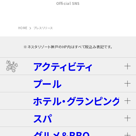
Official SNS
HOME
プレスリリース
※ネスタリゾート神戸のHP内はすべて税込み表記です。
アクティビティ
プール
ネスタ･バギーツアー（別途有料）
ホテル・グランピング
ウォータースライダー
ライジング・バギー Level S
スパ
ホテル ザ・ネスタ＆スパ
プール
グルメ＆BBQ
ライジング・バギー